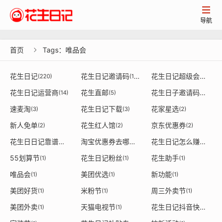

导航
首页
Tags：唯品会

花生日记
花生日记邀请码
花生日记超级会员
(220)
(182)
(20)
花生日记运营商
花生直邮
花生日子邀请码从哪获得
(14)
(5)
速麦淘
花生日记下载
花家星选
(3)
(3)
(2)
新人免单
花生红人馆
京东优惠券
(2)
(2)
(2)
花生日日记靠谱吗
淘宝优惠券去哪里领
花生日记怎么赚钱
(2)
(2)
(2)
55划算节
花生日记粉丝
花生助手
(1)
(1)
(1)
唯品会
美团优选
新功能
(1)
(1)
(1)
美团好货
米粉节
周三外卖节
(1)
(1)
(1)
美团外卖
天猫电视节
花生日记抖音快手
(1)
(1)
(1)