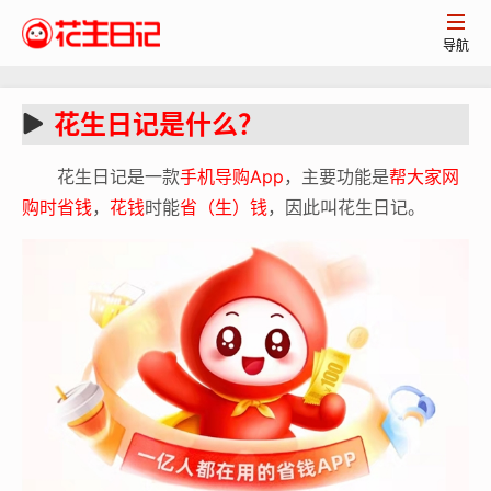

导航
花生日记是什么？
花生日记是一款
手机导购App
，主要功能是
帮大家网
购时省钱
，
花钱
时能
省（生）钱
，因此叫花生日记。